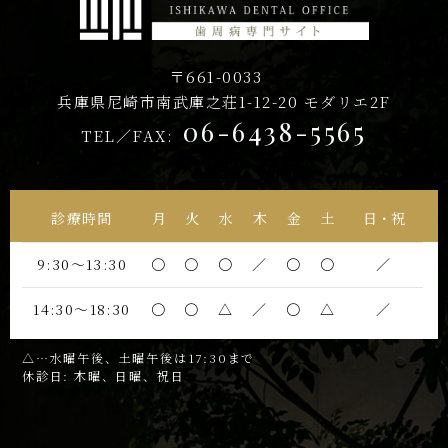
〒661-0033
兵庫県尼崎市南武庫之荘1-12-20
モダリエ2F
06-6438-5565
TEL／FAX:
診療時間
月
火
水
木
金
土
日・祝
9:30〜13:30
〇
〇
〇
／
〇
〇
／
14:30〜18:30
〇
〇
△
／
〇
△
／
△…水曜午後、土曜午後は17:30まで
休診日: 木曜、日曜、祝日