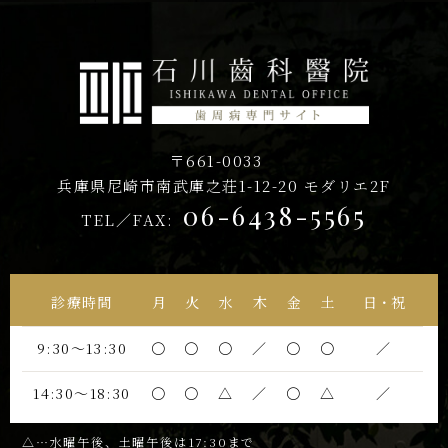
〒661-0033
兵庫県尼崎市南武庫之荘1-12-20
モダリエ2F
06-6438-5565
TEL／FAX:
診療時間
月
火
水
木
金
土
日・祝
9:30〜13:30
〇
〇
〇
／
〇
〇
／
14:30〜18:30
〇
〇
△
／
〇
△
／
△…水曜午後、土曜午後は17:30まで